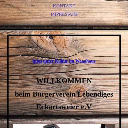
PETER LÖHMANN - KINDERVERANSTALTUNG
KONTAKT
PETER LÖHMANN
IMPRESSUM
WERNER KOCZWARA
JUNGE JUNGE!
JUSTUS KRUX
Infos unter Kultur im Waaghaus
WILLKOMMEN
beim Bürgerverein Lebendiges
Eckartsweier e.V