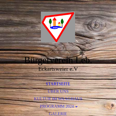
Bürgerverein Leb.
Eckartsweier e.V
STARTSEITE
ÜBER UNS
KULTUR IM WAAGHAUS
PROGRAMM 2024
MARIANNE SCHÄTZLE
GALERIE