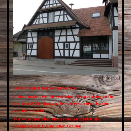
Liebe Freunde des Bürgervereins,
leider mussten wir die restlichen Veranstaltungen für
das Jahr 2024 absagen. Bereits erworbene Karten
werden erstattet.
Wir wünschen allen einen schönen Herbst und
verbleiben mit freundlichen Grüßen