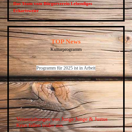
Das Team vom Bürgerverein Lebendiges
Eckartsweier
TOP News
Kulturprogramm
Programm für 2025 ist in Arbeit
Veranstaltungen von Junge Junge & Justus
Krux fallen leider aus.