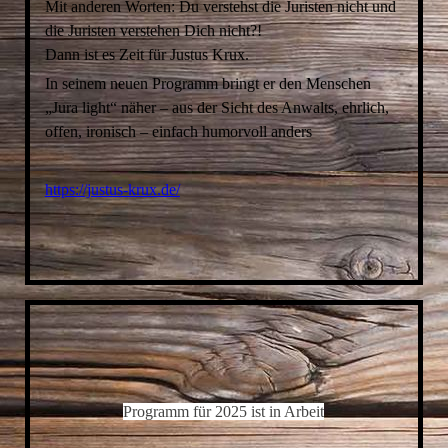
Mit anderen Worten: Du verstehst die Juristen nicht und
die Juristen verstehen Dich nicht?!
Dann ist es Zeit für Justus Krux.
In seinem neuen Programm bringt er den Menschen
„Jura light“ näher – aus der Sicht des Anwalts, ehrlich,
offen, ironisch – einfach humorvoll anders
https://justus-krux.de/
Programm für 2025 ist in Arbeit