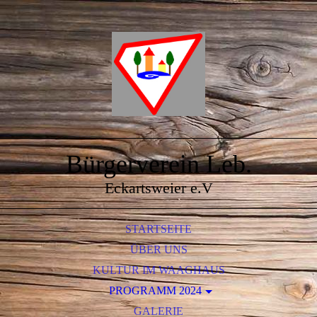
Bürgerverein Leb.
Eckartsweier e.V
STARTSEITE
ÜBER UNS
KULTUR IM WAAGHAUS
PROGRAMM 2024
MARIANNE SCHÄTZLE
GALERIE