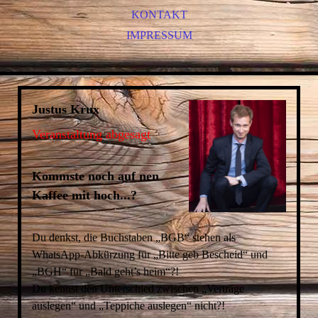
PETER LÖHMANN - KINDERVERANSTALTUNG
KONTAKT
PETER LÖHMANN
IMPRESSUM
WERNER KOCZWARA
JUNGE JUNGE!
JUSTUS KRUX
Justus Krux
Veranstaltung abgesagt
Kommste noch auf nen
Kaffee mit hoch...?
Du denkst, die Buchstaben „BGB“ stehen als
WhatsApp-Abkürzung für „Bitte geb Bescheid“ und
„BGH“ für „Bald geht’s heim“?!
Du kennst den Unterschied zwischen „Verträge
auslegen“ und „Teppiche auslegen“ nicht?!