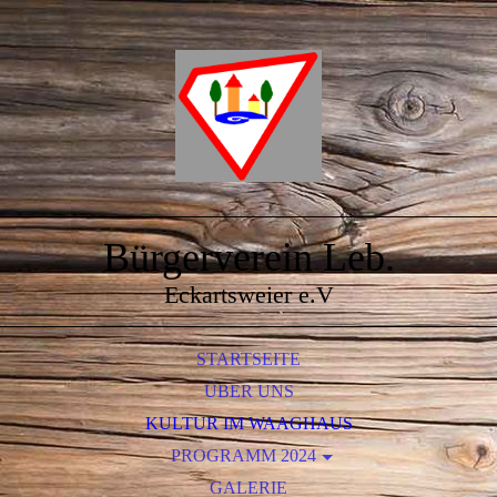
Bürgerverein Leb.
Eckartsweier e.V
STARTSEITE
ÜBER UNS
KULTUR IM WAAGHAUS
PROGRAMM 2024
MARIANNE SCHÄTZLE
GALERIE