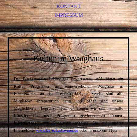
PETER LÖHMANN - KINDERVERANSTALTUNG
KONTAKT
PETER LÖHMANN
IMPRESSUM
WERNER KOCZWARA
JUNGE JUNGE!
JUSTUS KRUX
Kultur im Waaghaus
Der Bürgerverein Lebendiges Eckartsweier e.V. bietet ein
Kultur Programm im wunderschönen Waaghaus in
Eckartsweier an. In unserem kleinen Verein sind alle
Mitglieder ehrenamtlich tätig und daher sind unsere
Möglichkeiten begrenzt. Dennoch freuen wir uns namhafte
Künstler für unser Programm gewinnen zu können.
Informationen zum Programm erhalten Sie auf unserer
Internetseite
www.bv-eckartsweier.de
oder in unserem Flyer.