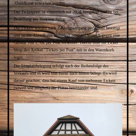
Abendkasse erworben werden.
Der Ticketpreis ist einheitlich auf 20,-€ festgelegt und ist bei
Bestellung per Vorkasse fällig.
Die Tickets werden nach Zahlungseingang per Email bestätigt
und an der Abendkasse hinterlegt oder auf Wunsch gegen eine
Gebühr von 2,50€ per Post versendet. Hierzu bitte im Ticket
Shop den Artikel "Tickets per Post" mit in den Warenkorb
legen.
Die Sitzplatzbelegung erfolgt nach der Reihenfolge des
Verkaufs und es wird von vorne nach hinten belegt. Es wird
darauf geachtet, dass bei einem Kauf von mehreren Tickets
(soweit wie möglich) die Plätze beieinander sind.