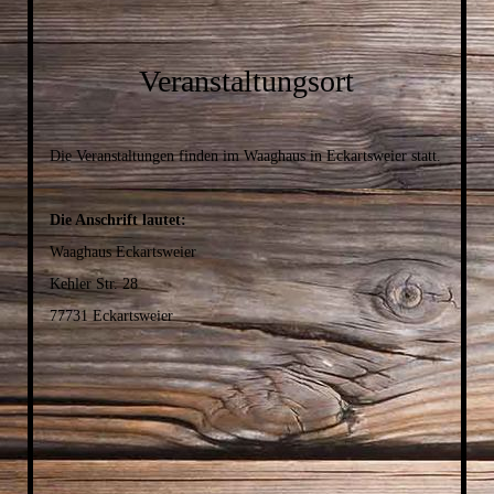
Veranstaltungsort
Die Veranstaltungen finden im Waaghaus in Eckartsweier statt.
Die Anschrift lautet:
Waaghaus Eckartsweier
Kehler Str. 28
77731 Eckartsweier