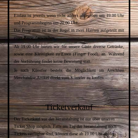
Einlass ist jeweils wenn nicht anders angegeben um 19.00 Uhr
und Programmbeginn um 20.00 Uhr.
Das Programm ist in der Regel in zwei Hälften aufgeteilt mit
einer Pause dazwischen.
Ab 19.00 Uhr bieten wir für unsere Gäste diverse Getränke,
sowie eine Kleinigkeit zu Essen (Finger Food), an. Während
der Vorführung findet keine Bewirtung statt.
Je nach Künstler besteht die Möglichkeit im Anschluss
Merchandise Artikel direkt vom Künstler zu kaufen.
Ticketverkauf
Der Ticketkauf vor der Veranstaltung ist nur über unseren
Ticket Shop möglich. Falls am Tag der Veranstaltung noch
Tickets verfügbar sind, können diese ab 19.00 Uhr an der